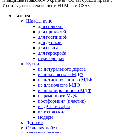
и защищены законом Украины "Об авторском праве".
Используются технологии HTML5 и CSS3
Галерея
Шкафы купе
для спальни
для прихожей
для гостинной
для детской
для офиса
для гардероба
перегородки
Кухни
из натурального дерева
из покрашеного МДФ
из патинированного МДФ
из пленочного МДФ
из шпонированного МДФ
из рамочного МДФ
постформинг (пластик)
из ДСП и софта
классические
модерн
Детские
Офисная мебель