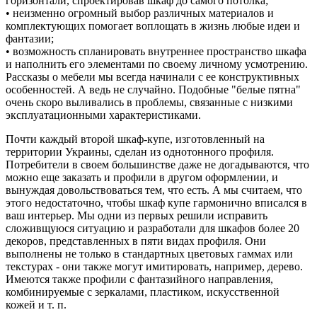
горизонтали, спроектировав шкаф до самого потолка;
• неизменно огромный выбор различных материалов и
комплектующих помогает воплощать в жизнь любые идеи и
фантазии;
• возможность спланировать внутреннее пространство шкафа
и наполнить его элементами по своему личному усмотрению.
Рассказы о мебели мы всегда начинали с ее конструктивных
особенностей. А ведь не случайно. Подобные "белые пятна"
очень скоро выливались в проблемы, связанные с низкими
эксплуатационными характеристиками.
Почти каждый второй шкаф-купе, изготовленный на
территории Украины, сделан из однотонного профиля.
Потребители в своем большинстве даже не догадываются, что
можно еще заказать и профили в другом оформлении, и
вынуждая довольствоваться тем, что есть. А мы считаем, что
этого недостаточно, чтобы шкаф купе гармонично вписался в
ваш интерьер. Мы одни из первых решили исправить
сложивщуюся ситуацию и разработали для шкафов более 20
декоров, представленных в пяти видах профиля. Они
выполнены не только в стандартных цветовых гаммах или
текстурах - они также могут имитировать, например, дерево.
Имеются также профили с фантазийного направления,
комбинируемые с зеркалами, пластиком, искусственной
кожей и т. п.