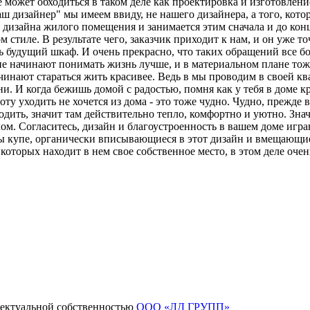
 может обходиться в таком деле как проектировка и изготовлени
аш дизайнер" мы имеем ввиду, не нашего дизайнера, а того, кот
 дизайна жилого помещения и занимается этим сначала и до конц
 стиле. В результате чего, заказчик приходит к нам, и он уже то
ь будущий шкаф. И очень прекрасно, что таких обращений все б
ане начинают понимать жизнь лучше, и в материальном плане тож
ачинают стараться жить красивее. Ведь в мы проводим в своей кв
и. И когда бежишь домой с радостью, помня как у тебя в доме кр
оту уходить не хочется из дома - это тоже чудно. Чудно, прежде в
ходить, значит там действительно тепло, комфортно и уютно. Зна
ом. Согласитесь, дизайн и благоустроенность в вашем доме игр
 купе, органически вписывающиеся в этот дизайн и вмещающие
которых находит в нем свое собственное место, в этом деле оче
лектуальной собственностью
ООО «ЛД ГРУПП»