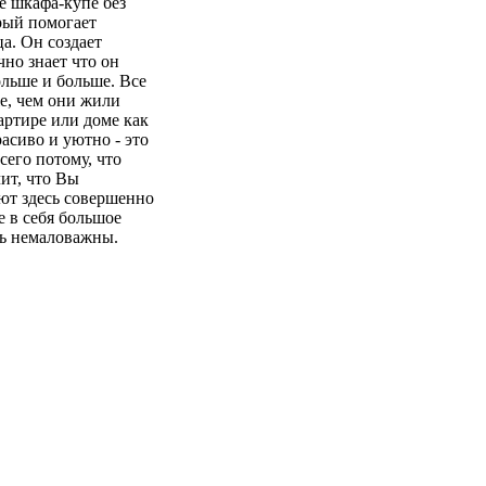
е шкафа-купе без
орый помогает
а. Он создает
чно знает что он
ольше и больше. Все
е, чем они жили
артире или доме как
асиво и уютно - это
сего потому, что
чит, что Вы
ают здесь совершенно
 в себя большое
нь немаловажны.