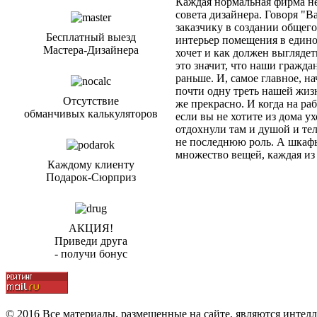
Каждая нормальная фирма не
совета дизайнера. Говоря "В
заказчику в создании общего
Бесплатный выезд
интерьер помещения в едином
Мастера-Дизайнера
хочет и как должен выглядет
это значит, что наши гражд
раньше. И, самое главное, н
почти одну треть нашей жизн
Отсутствие
же прекрасно. И когда на раб
обманчивых калькуляторов
если вы не хотите из дома у
отдохнули там и душой и тел
не последнюю роль. А шкафы
множество вещей, каждая из 
Каждому клиенту
Подарок-Сюрприз
АКЦИЯ!
Приведи друга
- получи бонус
© 2016 Все материалы, размещенные на сайте, являются интел