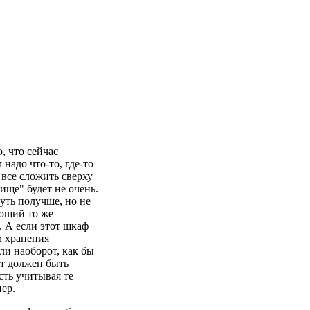
, что сейчас
надо что-то, где-то
все сложить сверху
ще" будет не очень.
уть получше, но не
ающий то же
. А если этот шкаф
м хранения
ли наоборот, как бы
от должен быть
есть учитывая те
ер.