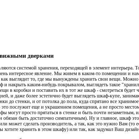
движными дверками
яются системой хранения, переходящей в элемент интерьера. То
чень интересное явление. Мы живем в каком-то помещении и нам 
, как выглядит то, где мы вынуждены хранить свои вещи. Можно 
 и накрыть каким-нибудь покрывалом, выглядеть такое "хранили
щи в коробки и поставить их в тот же шкаф - смотреться будет ч
ней, и даже более эстетично будет выглядеть шкаф-купе, заним
нки до стенки, и от потолка до пола, куда спрятано все хранимое
о это послужит еще и украшением помещения, а не просто место
ы могут просто прятаться в стенке и быть почти незаметным, и
он обязан быть достаточно симпатичным). Ну и главное, шкаф эт
 или может сделать производитель, а так, как это нужно Вам (то 
 хотите хранить в этом шкафу) или так, как задумал Ваш дизайн