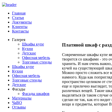
Главная
Статьи
Документы
Клиенты
Контакты
Галерея
Шкафы купе
Платяной шкаф с раз
Кухни
Детские
Современные шкафы купе явл
Офисная мебель
творится со шкафами - это о
Торговые стенды
хранить. И нам очень важно
Шкафы купе
кучей на существующий шкаф
Кухни
Можно просто сложить все ве
Офисная мебель
намного. Куда как попригляд
Торговые стенды
пространство целиком от сте
Детские
еще и прилично выглядит, т
Фасады
различных вещей. Такие шкаф
Фасады шкафов
выделяться (в таком случае 
Материалы
сделан не так, как его видит
ЧаВО
вещи и предметы, которые Вы
Отзывы