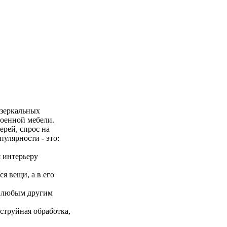
 зеркальных
роенной мебели.
рей, спрос на
улярности - это:
 интерьеру
я вещи, а в его
и любым другим
оструйная обработка,