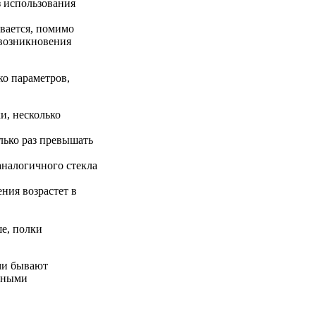
з использования
ывается, помимо
 возникновения
о параметров,
и, несколько
лько раз превышать
 аналогичного стекла
ния возрастет в
ше, полки
ми бывают
ичными