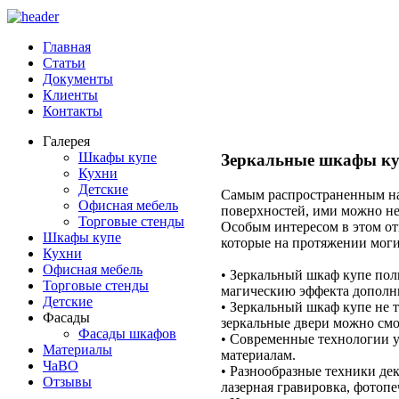
Главная
Статьи
Документы
Клиенты
Контакты
Галерея
Шкафы купе
Зеркальные шкафы куп
Кухни
Детские
Самым распространенным нап
Офисная мебель
поверхностей, ими можно не
Торговые стенды
Особым интересом в этом от
Шкафы купе
которые на протяжении могих
Кухни
Офисная мебель
• Зеркальный шкаф купе пол
Торговые стенды
магическию эффекта дополни
Детские
• Зеркальный шкаф купе не т
Фасады
зеркальные двери можно смот
Фасады шкафов
• Современные технологии у
Материалы
материалам.
ЧаВО
• Разнообразные техники дек
Отзывы
лазерная гравировка, фотоп