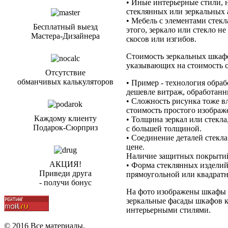
• Иные интерьерные стили, н
стеклянных или зеркальных 
• Мебель с элементами стекл
Бесплатный выезд
этого, зеркало или стекло н
Мастера-Дизайнера
скосов или изгибов.
Стоимость зеркальных шкафо
указывающих на стоимость 
Отсутствие
обманчивых калькуляторов
• Пример - технология обраб
дешевле витраж, обработан
• Сложность рисунка тоже в
стоимость простого изображ
Каждому клиенту
• Толщина зеркал или стекла
Подарок-Сюрприз
с большей толщиной.
• Соединение деталей стекла
цене.
Наличие защитных покрытий 
АКЦИЯ!
• Форма стеклянных изделий:
Приведи друга
прямоугольной или квадрат
- получи бонус
На фото изображены шкафы 
зеркальные фасады шкафов к
интерьерными стилями.
© 2016 Все материалы,