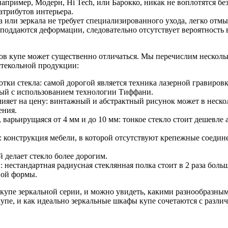
апример, Модерн, Hi Tech, или Барокко, никак не воплотятся бе
атрибутов интерьера.
а или зеркала не требует специализированного ухода, легко отм
е поддаются деформации, следовательно отсутствует вероятность
в купе может существенно отличаться. Мы перечислим нескольк
стекольной продукции:
отки стекла: самой дорогой является техника лазерной гравировк
ный с использованием технологии Тиффани.
лияет на цену: винтажный и абстрактный рисунок может в неско
ения.
, варьирущаяся от 4 мм и до 10 мм: тонкое стекло стоит дешевле
: конструкция мебели, в которой отсутствуют крепежные соедине
делает стекло более дорогим.
 нестандартная радиусная стеклянная полка стоит в 2 раза боль
ной формы.
купе зеркальной серии, и можно увидеть, какими разнообразны
упе, и как идеально зеркальные шкафы купе сочетаются с разл