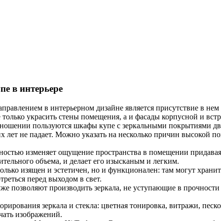
е в интерьере
равлением в интерьерном дизайне является присутствие в нем
 только украсить стены помещения, а и фасады корпусной и вст
ношении пользуются шкафы купе с зеркальными покрытиями две
 лет не падает. Можно указать на несколько причин высокой поп
ностью изменяет ощущение пространства в помещении придавая
тельного объема, и делает его изысканым и легким.
олько изящен и эстетичен, но и функционален: там могут хранитс
реться перед выходом в свет.
же позволяют производить зеркала, не уступающие в прочност
орирования зеркала и стекла: цветная тонировка, витражи, песк
ечать изображений.